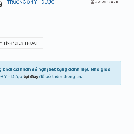
TRƯỜNG ĐH Y - DƯỢC
22-05-2026
Y TÍNH/ĐIỆN THOẠI
g khai cá nhân đề nghị xét tặng danh hiệu Nhà giáo
 ĐH Y - Dược
tại đây
để có thêm thông tin.