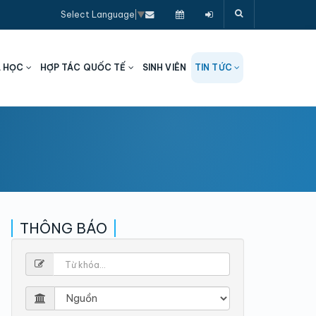
Select Language
▼
A HỌC
HỢP TÁC QUỐC TẾ
SINH VIÊN
TIN TỨC
THÔNG BÁO