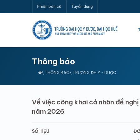
Phiên bản cũ
Tuyển dụng
Thông báo
\
THÔNG BÁO
\ TRƯỜNG ĐH Y - DƯỢC
Về việc công khai cá nhân đề nghị 
năm 2026
SỐ HIỆU
ĐƠ