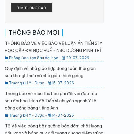
TÌM THÔNG BÁO
THÔNG BÁO MỚI
THÔNG BÁO VỀ VIỆC BẢO VỆ LUẬN ÁN TIẾN SĨ Y
HỌC CẤP ĐẠI HỌC HUẾ - NSC DƯƠNG MINH TRÍ
Phòng Đào tạo Sau đại học -
29-07-2026
Quy định về nhà giáo hợp đồng toàn thời gian
sau khi nghỉ hưu và nhà giáo thỉnh giảng
Trường ĐH Y - Dược -
15-07-2026
Thông báo về mức thu học phí đối với đào tạo
sau đại học trình độ Tiến sĩ chuyên ngành Y tế
công cộng bằng tiếng Anh
Trường ĐH Y - Dược -
14-07-2026
TB Về việc công bố ngưỡng bảo đảm chất lượng
đầu vào và bảng quy đổi tương đương điểm trúng