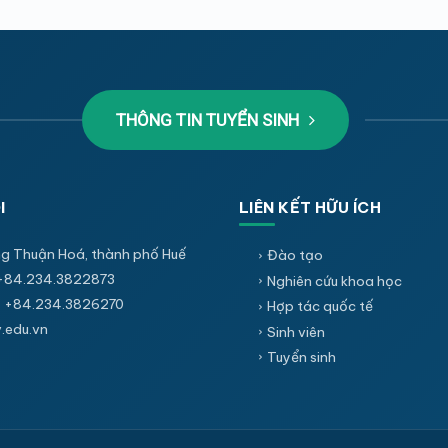
THÔNG TIN TUYỂN SINH
I
LIÊN KẾT HỮU ÍCH
g Thuận Hoá, thành phố Huế
Đào tạo
+84.234.3822873
Nghiên cứu khoa học
 +84.234.3826270
Hợp tác quốc tế
edu.vn
Sinh viên
Tuyển sinh