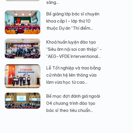
sàng...
Bế giảng lớp bác sĩ chuyên
khoa cấp I - lớp thứ 10
thuộc Dự án “Thí điểm...
Khoá huấn luyện đào tạo
“Siêu âm nội soi can thiệp” -
“AEG-VFDE Interventional...
Lễ Tốt nghiệp và trao bằng
cử nhân hệ liên thông vừa
làm vừa học từ cao...
Bế mạc đợt đánh giá ngoài
04 chương trình đào tạo
bác sĩ theo tiêu chuẩn...