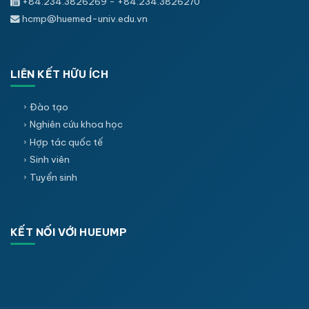
+84.234.3826269 - +84.234.3826270
hcmp@huemed-univ.edu.vn
LIÊN KẾT HỮU ÍCH
Đào tạo
Nghiên cứu khoa học
Hợp tác quốc tế
Sinh viên
Tuyển sinh
KẾT NỐI VỚI HUEUMP