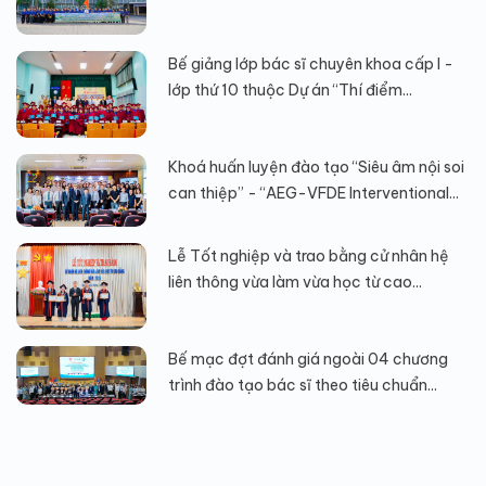
Bế giảng lớp bác sĩ chuyên khoa cấp I -
lớp thứ 10 thuộc Dự án “Thí điểm...
Khoá huấn luyện đào tạo “Siêu âm nội soi
can thiệp” - “AEG-VFDE Interventional...
Lễ Tốt nghiệp và trao bằng cử nhân hệ
liên thông vừa làm vừa học từ cao...
Bế mạc đợt đánh giá ngoài 04 chương
trình đào tạo bác sĩ theo tiêu chuẩn...