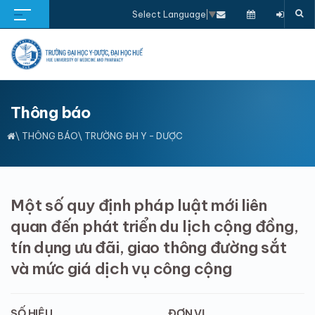
Select Language
▼
Thông báo
\
THÔNG BÁO
\ TRƯỜNG ĐH Y - DƯỢC
Một số quy định pháp luật mới liên
quan đến phát triển du lịch cộng đồng,
tín dụng ưu đãi, giao thông đường sắt
và mức giá dịch vụ công cộng
SỐ HIỆU
ĐƠN VỊ