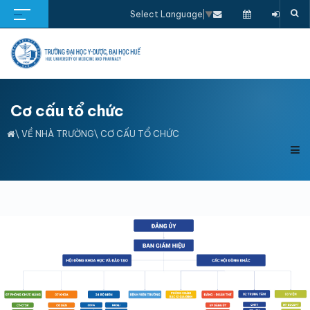
Select Language
▼
Cơ cấu tổ chức
\
VỀ NHÀ TRƯỜNG
\ CƠ CẤU TỔ CHỨC