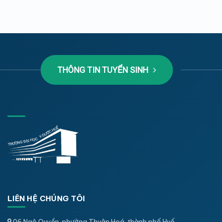
THÔNG TIN TUYỂN SINH
LIÊN HỆ CHÚNG TÔI
06 Ngô Quyền, phường Thuận Hoá, thành phố Huế