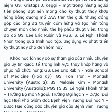
niệm GS. Kristaps J. Keggi - một trong những người
tiên phong đặt nền móng cho kỹ thuật thay khớp
háng bằng đường mổ DAA trên thế giới. Những đóng
góp của ông đã truyền cảm hứng và tạo nền tảng
chuyên môn cho nhiều thế hệ phẫu thuật viên, trong
đó có GS. Lee Eric Rubin và PGS.TS. Lê Nghi Thành
Nhân trong quá trình học tập, ứng dụng và phát triển
kỹ thuật này cho đến hôm nay.
Khóa học lần này có sự tham gia của nhiều chuyên
gia uy tín quốc tế trong lĩnh vực thay khớp háng và
phục hồi chức năng: GS. Lee Eric Rubin - Yale School
of Medicine (Hoa Kỳ); GS. Ton Tran - Monash
University (Australia); BS. Melanie Kim - Monash
University (Australia); PGS.TS.BS. Lê Nghi Thành Nhân
- Trưởng Bộ môn Ngoại, Trường Đại học Y - Dược, Đại
học Huế; Phó Giám đốc Bệnh viện Trường Đại học Y -
Dược Huế cùng các chuyên gia của Bệnh viện Trường