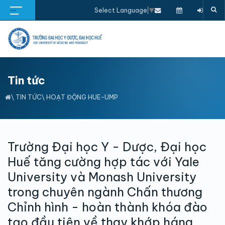
Select Language
▼
Tin tức
\
TIN TỨC
\
HOẠT ĐỘNG HUE-UMP
Trường Đại học Y - Dược, Đại học
Huế tăng cường hợp tác với Yale
University và Monash University
trong chuyên ngành Chấn thương
Chỉnh hình - hoàn thành khóa đào
tạo đầu tiên về thay khớp háng