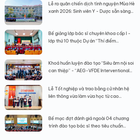
Lễ ra quân chiến dịch tình nguyện Mùa Hè
xanh 2026: Sinh viên Y - Dược sẵn sàng...
Bế giảng lớp bác sĩ chuyên khoa cấp I -
lớp thứ 10 thuộc Dự án “Thí điểm...
Khoá huấn luyện đào tạo “Siêu âm nội soi
can thiệp” - “AEG-VFDE Interventional...
Lễ Tốt nghiệp và trao bằng cử nhân hệ
liên thông vừa làm vừa học từ cao...
Bế mạc đợt đánh giá ngoài 04 chương
trình đào tạo bác sĩ theo tiêu chuẩn...