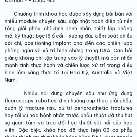
Đại học Y - Dược Huế.
Chương trình khoa học được xây dựng bài bản với
nhiều module chuyên sâu, cập nhật toàn diện từ nền
tảng giải phẫu, chỉ định bệnh nhân, thiết lập phòng
mổ, kỹ thuật bộc lộ ổ cối - xương đùi, kiểm soát chiều
dài chi, positioning implant cho đến các chiến lược
phòng ngừa và xử trí biến chứng trong DAA. Các bài
giảng không chỉ tập trung vào lý thuyết mà còn nhấn
mạnh tính thực hành và chiến lược xử trí trong điều
kiện lâm sàng thực tế tại Hoa Kỳ, Australia và Việt
Nam.
Nhiều nội dung chuyên sâu như ứng dụng
fluoroscopy, robotics, định hướng cup theo giải phẫu,
quản lý fracture risk, xử trí periprosthetic fractures
hay tối ưu hóa bệnh nhân trước phẫu thuật đã thu hút
sự quan tâm và trao đổi học thuật sôi nổi của học
viên. Đặc biệt, khóa học đã thực hiện 03 ca phẫu