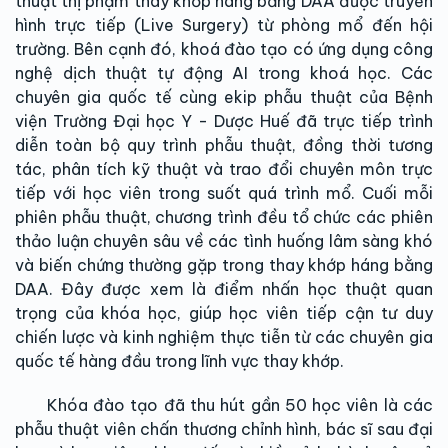
thuật thị phạm thay khớp háng bằng DAA được truyền
hình trực tiếp (Live Surgery) từ phòng mổ đến hội
trường. Bên cạnh đó, khoá đào tạo có ứng dụng công
nghệ dịch thuật tự động AI trong khoá học. Các
chuyên gia quốc tế cùng ekip phẫu thuật của Bệnh
viện Trường Đại học Y - Dược Huế đã trực tiếp trình
diễn toàn bộ quy trình phẫu thuật, đồng thời tương
tác, phân tích kỹ thuật và trao đổi chuyên môn trực
tiếp với học viên trong suốt quá trình mổ. Cuối mỗi
phiên phẫu thuật, chương trình đều tổ chức các phiên
thảo luận chuyên sâu về các tình huống lâm sàng khó
và biến chứng thường gặp trong thay khớp háng bằng
DAA. Đây được xem là điểm nhấn học thuật quan
trọng của khóa học, giúp học viên tiếp cận tư duy
chiến lược và kinh nghiệm thực tiễn từ các chuyên gia
quốc tế hàng đầu trong lĩnh vực thay khớp.
Khóa đào tạo đã thu hút gần 50 học viên là các
phẫu thuật viên chấn thương chỉnh hình, bác sĩ sau đại