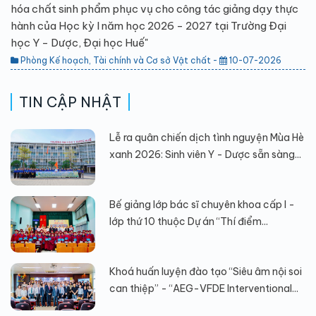
hóa chất sinh phẩm phục vụ cho công tác giảng dạy thực
hành của Học kỳ I năm học 2026 - 2027 tại Trường Đại
học Y - Dược, Đại học Huế"
Phòng Kế hoạch, Tài chính và Cơ sở Vật chất -
10-07-2026
TIN CẬP NHẬT
Lễ ra quân chiến dịch tình nguyện Mùa Hè
xanh 2026: Sinh viên Y - Dược sẵn sàng...
Bế giảng lớp bác sĩ chuyên khoa cấp I -
lớp thứ 10 thuộc Dự án “Thí điểm...
Khoá huấn luyện đào tạo “Siêu âm nội soi
can thiệp” - “AEG-VFDE Interventional...