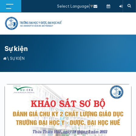
Select Language
▼
Sự kiện
\
SỰ KIỆN