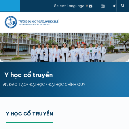
Select Language
▼
Y học cổ truyền
\
ĐÀO TẠO
\
ĐẠI HỌC
\
ĐẠI HỌC CHÍNH QUY
Y HỌC CỔ TRUYỀN