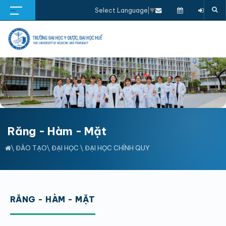
Select Language
▼
Răng - Hàm - Mặt
\
ĐÀO TẠO
\
ĐẠI HỌC
\
ĐẠI HỌC CHÍNH QUY
RĂNG - HÀM - MẶT