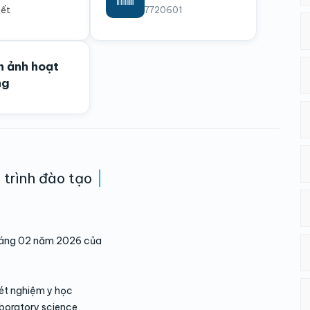
iết
7720601
h ảnh hoạt
ng
trình đào tạo
háng 02 năm 2026 của
xét nghiệm y học
aboratory science