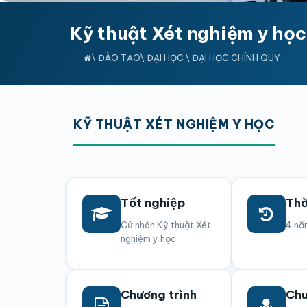
Kỹ thuật Xét nghiệm y học
\
ĐÀO TẠO
\
ĐẠI HỌC
\
ĐẠI HỌC CHÍNH QUY
KỸ THUẬT XÉT NGHIỆM Y HỌC
Tốt nghiệp
Thờ
Cử nhân Kỹ thuật Xét
4 nă
nghiệm y học
Chương trình
Chu