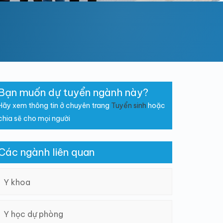
Bạn muốn dự tuyển ngành này?
Hãy xem thông tin ở chuyên trang
Tuyển sinh
hoặc
chia sẽ cho mọi người
Các ngành liên quan
Y khoa
Y học dự phòng