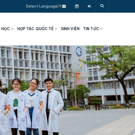
Select Language
▼
A HỌC
HỢP TÁC QUỐC TẾ
SINH VIÊN
TIN TỨC