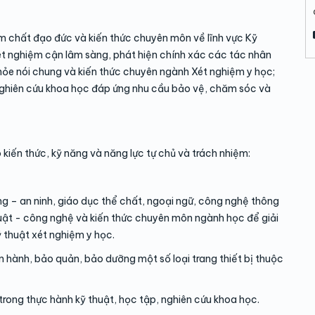
 chất đạo đức và kiến thức chuyên môn về lĩnh vực Kỹ
ét nghiệm cận lâm sàng, phát hiện chính xác các tác nhân
hỏe nói chung và kiến thức chuyên ngành Xét nghiệm y học;
 nghiên cứu khoa học đáp ứng nhu cầu bảo vệ, chăm sóc và
 kiến thức, kỹ năng và năng lực tự chủ và trách nhiệm:
ng – an ninh, giáo dục thể chất, ngoại ngữ, công nghệ thông
thuật - công nghệ và kiến thức chuyên môn ngành học để giải
 thuật xét nghiệm y học.
ận hành, bảo quản, bảo dưỡng một số loại trang thiết bị thuộc
rong thực hành kỹ thuật, học tập, nghiên cứu khoa học.