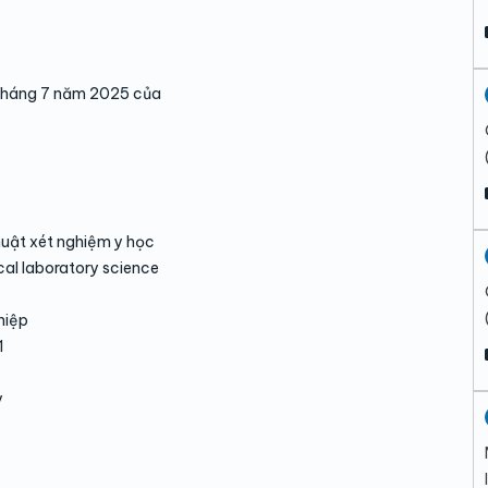
tháng 7 năm 2025 của
huật xét nghiệm y học
al laboratory science
iệp
1
y