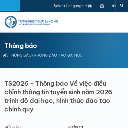
Select Language
▼
Thông báo
\
THÔNG BÁO
\ PHÒNG ĐÀO TẠO ĐẠI HỌC
TS2026 - Thông báo Về việc điều
chỉnh thông tin tuyển sinh năm 2026
trình độ đại học, hình thức đào tạo
chính quy
SỐ HIỆU
ĐƠN VỊ