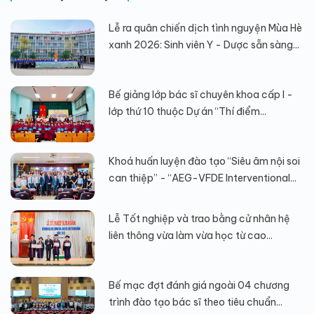
Lễ ra quân chiến dịch tình nguyện Mùa Hè
xanh 2026: Sinh viên Y - Dược sẵn sàng...
Bế giảng lớp bác sĩ chuyên khoa cấp I -
lớp thứ 10 thuộc Dự án “Thí điểm...
Khoá huấn luyện đào tạo “Siêu âm nội soi
can thiệp” - “AEG-VFDE Interventional...
Lễ Tốt nghiệp và trao bằng cử nhân hệ
liên thông vừa làm vừa học từ cao...
Bế mạc đợt đánh giá ngoài 04 chương
trình đào tạo bác sĩ theo tiêu chuẩn...