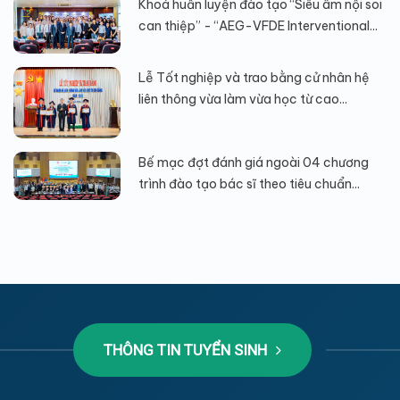
Khoá huấn luyện đào tạo “Siêu âm nội soi
can thiệp” - “AEG-VFDE Interventional...
Lễ Tốt nghiệp và trao bằng cử nhân hệ
liên thông vừa làm vừa học từ cao...
Bế mạc đợt đánh giá ngoài 04 chương
trình đào tạo bác sĩ theo tiêu chuẩn...
THÔNG TIN TUYỂN SINH