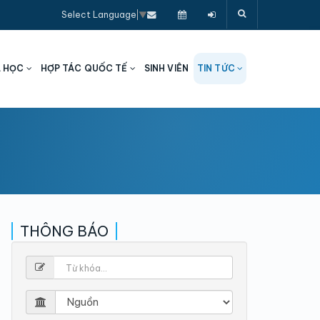
Select Language
▼
A HỌC
HỢP TÁC QUỐC TẾ
SINH VIÊN
TIN TỨC
THÔNG BÁO