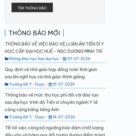
TÌM THÔNG BÁO
THÔNG BÁO MỚI
THÔNG BÁO VỀ VIỆC BẢO VỆ LUẬN ÁN TIẾN SĨ Y
HỌC CẤP ĐẠI HỌC HUẾ - NSC DƯƠNG MINH TRÍ
Phòng Đào tạo Sau đại học -
29-07-2026
Quy định về nhà giáo hợp đồng toàn thời gian
sau khi nghỉ hưu và nhà giáo thỉnh giảng
Trường ĐH Y - Dược -
15-07-2026
Thông báo về mức thu học phí đối với đào tạo
sau đại học trình độ Tiến sĩ chuyên ngành Y tế
công cộng bằng tiếng Anh
Trường ĐH Y - Dược -
14-07-2026
TB Về việc công bố ngưỡng bảo đảm chất lượng
đầu vào và bảng quy đổi tương đương điểm trúng