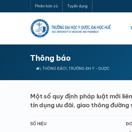
Phiên bản cũ
Tuyển dụng
Thông báo
\
THÔNG BÁO
\ TRƯỜNG ĐH Y - DƯỢC
Một số quy định pháp luật mới liên
tín dụng ưu đãi, giao thông đường
SỐ HIỆU
ĐƠ