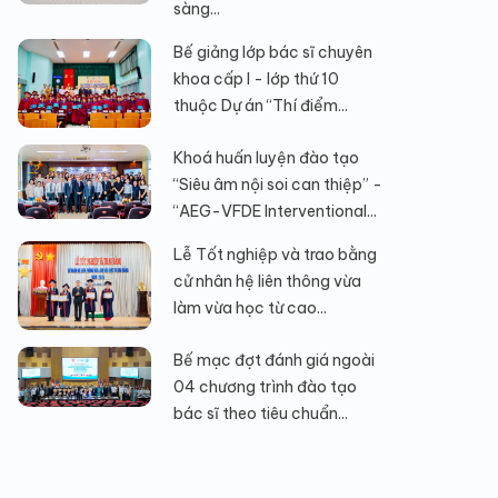
sàng...
Bế giảng lớp bác sĩ chuyên
khoa cấp I - lớp thứ 10
thuộc Dự án “Thí điểm...
Khoá huấn luyện đào tạo
“Siêu âm nội soi can thiệp” -
“AEG-VFDE Interventional...
Lễ Tốt nghiệp và trao bằng
cử nhân hệ liên thông vừa
làm vừa học từ cao...
Bế mạc đợt đánh giá ngoài
04 chương trình đào tạo
bác sĩ theo tiêu chuẩn...