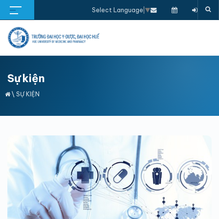
Select Language
▼
Sự kiện
\
SỰ KIỆN