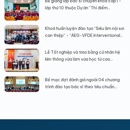
Bế giảng lớp bác sĩ chuyên khoa cấp I -
lớp thứ 10 thuộc Dự án “Thí điểm...
Khoá huấn luyện đào tạo “Siêu âm nội soi
can thiệp” - “AEG-VFDE Interventional...
Lễ Tốt nghiệp và trao bằng cử nhân hệ
liên thông vừa làm vừa học từ cao...
Bế mạc đợt đánh giá ngoài 04 chương
trình đào tạo bác sĩ theo tiêu chuẩn...