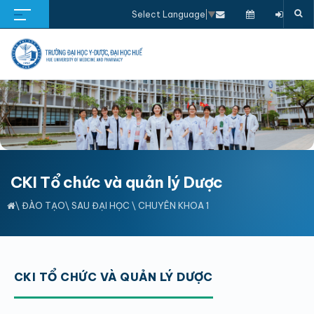
Select Language
▼
CKI Tổ chức và quản lý Dược
\
ĐÀO TẠO
\
SAU ĐẠI HỌC
\
CHUYÊN KHOA 1
CKI TỔ CHỨC VÀ QUẢN LÝ DƯỢC