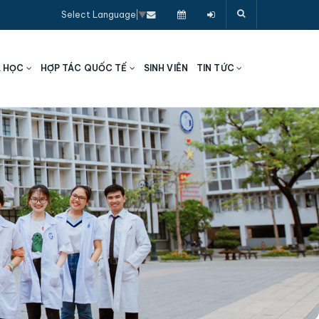
Select Language
▼
A HỌC
HỢP TÁC QUỐC TẾ
SINH VIÊN
TIN TỨC