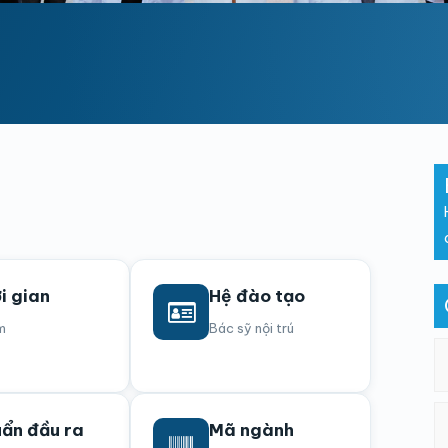
i gian
Hệ đào tạo
m
Bác sỹ nội trú
ẩn đầu ra
Mã ngành