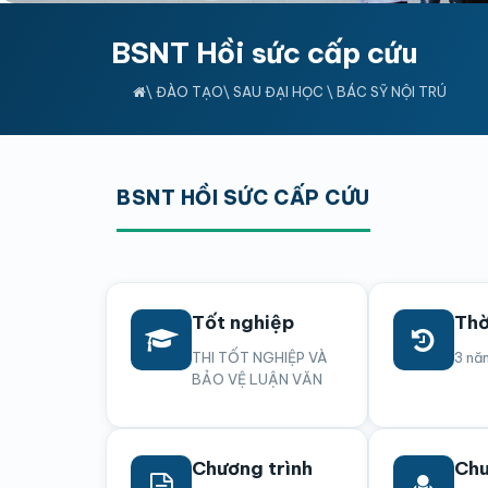
BSNT Hồi sức cấp cứu
\
ĐÀO TẠO
\
SAU ĐẠI HỌC
\
BÁC SỸ NỘI TRÚ
BSNT HỒI SỨC CẤP CỨU
Tốt nghiệp
Thờ
THI TỐT NGHIỆP VÀ
3 nă
BẢO VỆ LUẬN VĂN
Chương trình
Chu