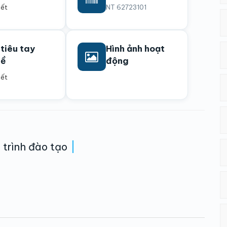
iết
NT 62723101
 tiêu tay
Hình ảnh hoạt
hề
động
iết
trình đào tạo