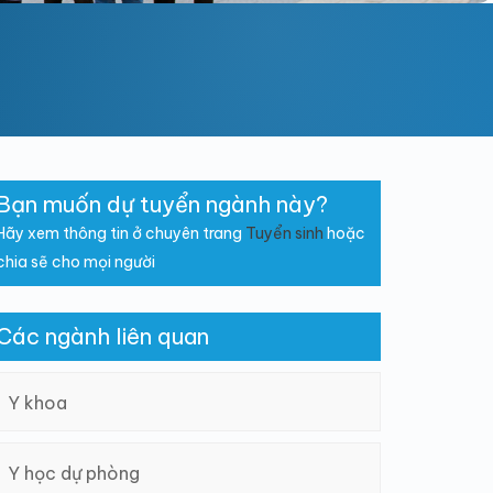
Bạn muốn dự tuyển ngành này?
Hãy xem thông tin ở chuyên trang
Tuyển sinh
hoặc
chia sẽ cho mọi người
Các ngành liên quan
Y khoa
Y học dự phòng