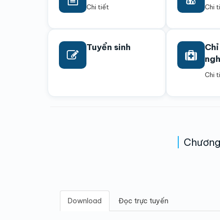
Chi tiết
Chi t
Tuyển sinh
Chỉ
ng
Chi t
Chương 
Download
Đọc trực tuyến