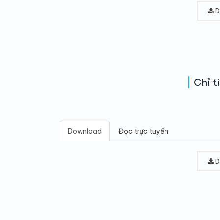
D
Chỉ t
Download
Đọc trực tuyến
D